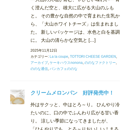
く澄んだ空と、雄大に広がる大山のふも
と。 その豊かな自然の中で育まれた生乳か
ら、「大山ホワイトチーズ」は生まれまし
た。 新しいパッケージは、水色と白を基調
に。 大山の清らかな空気と […]
2025年11月12日
カテゴリー:
La la coupe
,
TOTTORI CHEESE GARDEN
,
アーカイブ
,
ケーキハウスnonona
,
ののなファクトリー
,
ののな通信
,
パンカフェののな
クリームメロンパン 好評発売中！
外はサクッと、中はとろ～り。 ひんやり冷
たいのに、口の中でふんわり広がる甘い香
り。 涼しい季節になってきましたが、
「ひんやりでも、とろ～りおいしい！まる