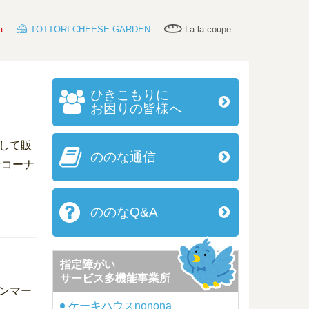
a
TOTTORI CHEESE GARDEN
La la coupe
ひきこもりに
お困りの皆様へ
して販
ののな通信
なコーナ
ののなQ&A
指定障がい
サービス多機能事業所
サンマー
ケーキハウスnonona