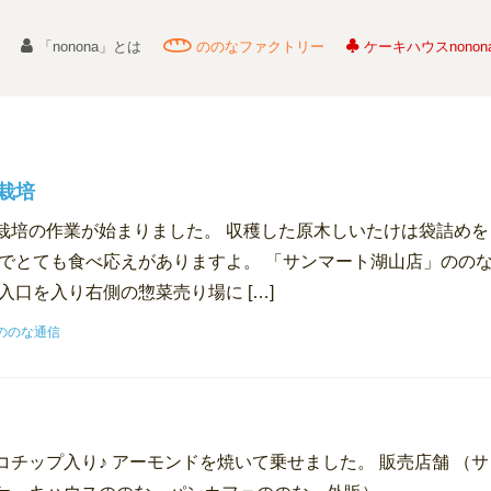
「nonona」とは
ののなファクトリー
ケーキハウスnonon
栽培
栽培の作業が始まりました。 収穫した原木しいたけは袋詰めを
厚でとても食べ応えがありますよ。 「サンマート湖山店」のの
入口を入り右側の惣菜売り場に […]
ののな通信
チップ入り♪ アーモンドを焼いて乗せました。 販売店舗 （