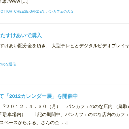
p://www […]
TOTTORI CHEESE GARDEN
,
パンカフェののな
末たすけあいで購入
末たすけあい配分金を頂き、 大型テレビとデジタルビデオプレイ
ののな通信
て「2012カレンダー展」を開催中
）?２０１２．４．３０（月） パンカフェののな店内 （鳥取
店駐車場内） 上記の期間中、パンカフェののな店内のカフ
スペースからふる」さんの企 […]