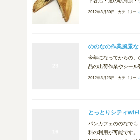
ト各店・道の駅河原・
2012年3月30日
カテゴリー:
ののなの作業風景な
今年になってからの、
23
品の出荷作業やシール
2012年3月23日
カテゴリー:
とっとりシティWiF
パンカフェののなでも 
16
料の利用が可能です。