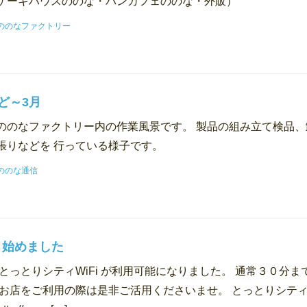
ケーキハウスののな・パンカフェののな・外販）
ののなファクトリー
ど～3月
ののなファクトリー内の作業風景です。 製品の組み立て検品、
張りなどを 行っている様子です。
ののな通信
i 始めました
とっとりシティWiFi が利用可能になりました。 通常３０分ま
 お店をご利用の際は是非ご活用くださいませ。 とっとりシテ