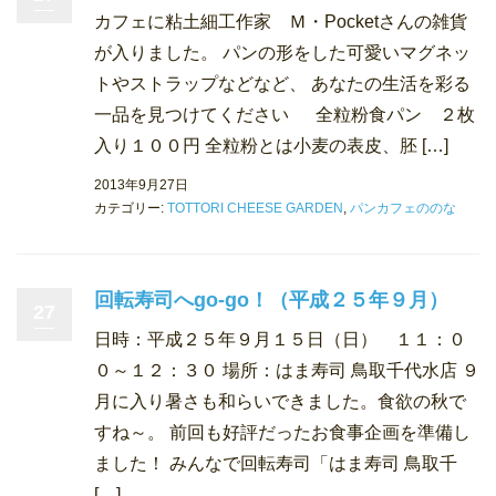
カフェに粘土細工作家 Ｍ・Pocketさんの雑貨
が入りました。 パンの形をした可愛いマグネッ
トやストラップなどなど、 あなたの生活を彩る
一品を見つけてください 全粒粉食パン ２枚
入り１００円 全粒粉とは小麦の表皮、胚 […]
2013年9月27日
カテゴリー:
TOTTORI CHEESE GARDEN
,
パンカフェののな
回転寿司へgo-go！（平成２５年９月）
27
日時：平成２５年９月１５日（日） １１：０
０～１２：３０ 場所：はま寿司 鳥取千代水店 ９
月に入り暑さも和らいできました。食欲の秋で
すね～。 前回も好評だったお食事企画を準備し
ました！ みんなで回転寿司「はま寿司 鳥取千
[…]