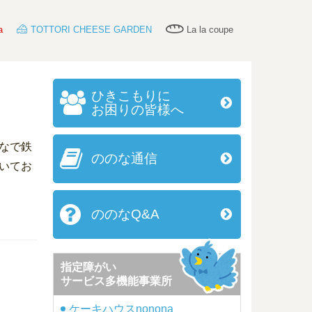
a
TOTTORI CHEESE GARDEN
La la coupe
ひきこもりに
お困りの皆様へ
なで鉄
ののな通信
いてお
ののなQ&A
指定障がい
サービス多機能事業所
ケーキハウスnonona