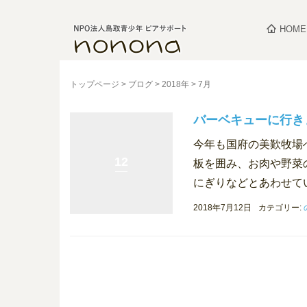
HOME
トップページ
>
ブログ
>
2018年
>
7月
バーベキューに行き
今年も国府の美歎牧場
12
板を囲み、お肉や野菜
にぎりなどとあわせてい
2018年7月12日
カテゴリー: