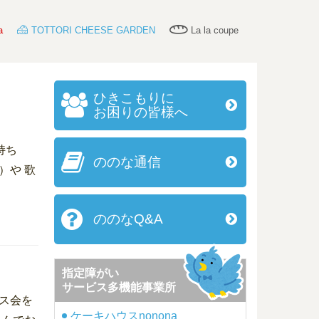
a
TOTTORI CHEESE GARDEN
La la coupe
ひきこもりに
お困りの皆様へ
持ち
ののな通信
）や 歌
ののなQ&A
指定障がい
サービス多機能事業所
ス会を
ケーキハウスnonona