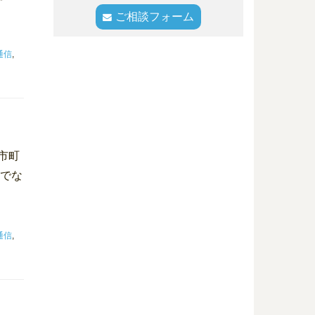
ご相談フォーム
通信
,
市町
うでな
通信
,