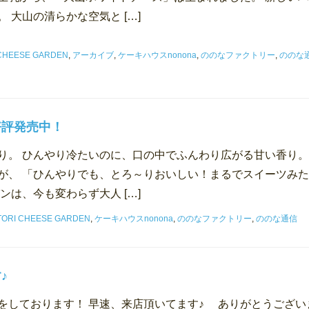
 大山の清らかな空気と […]
 CHEESE GARDEN
,
アーカイブ
,
ケーキハウスnonona
,
ののなファクトリー
,
ののな
好評発売中！
り。 ひんやり冷たいのに、口の中でふんわり広がる甘い香り。
が、 「ひんやりでも、とろ～りおいしい！まるでスイーツみ
ンは、今も変わらず大人 […]
TORI CHEESE GARDEN
,
ケーキハウスnonona
,
ののなファクトリー
,
ののな通信
♪
をしております！ 早速、来店頂いてます♪ ありがとうござい