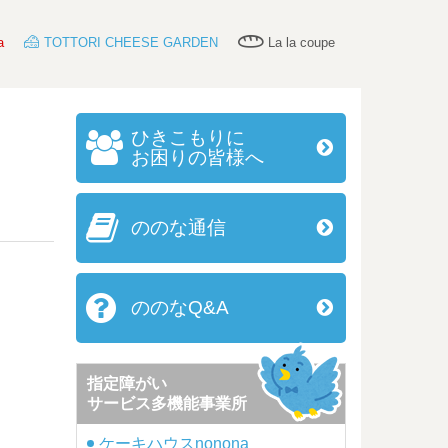
a
TOTTORI CHEESE GARDEN
La la coupe
ひきこもりに
お困りの皆様へ
ののな通信
ののなQ&A
指定障がい
サービス多機能事業所
ケーキハウスnonona