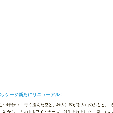
パッケージ新たにリニューアル！
しい味わい― 青く澄んだ空と、雄大に広がる大山のふもと。 
生乳から、「大山ホワイトチーズ」は生まれました。 新しい