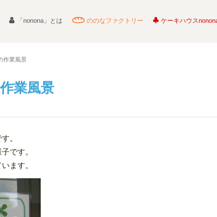
「nonona」とは
ののなファクトリー
ケーキハウスnonon
の作業風景
の作業風景
です。
様子です。
ています。